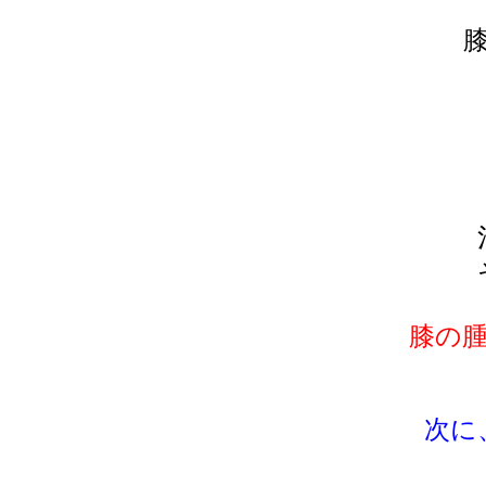
膝の
次に