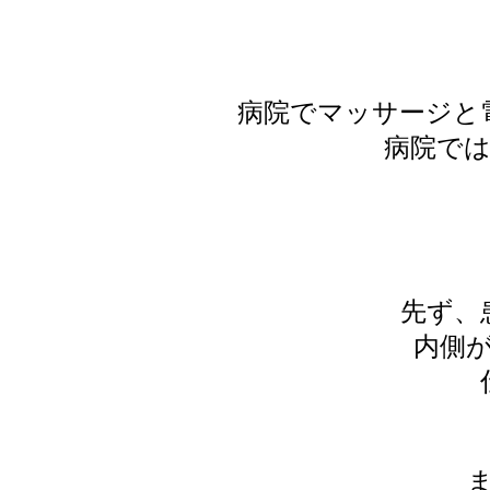
病院でマッサージと
病院で
先ず、
内側