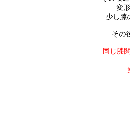
変
少し膝
その
同じ膝