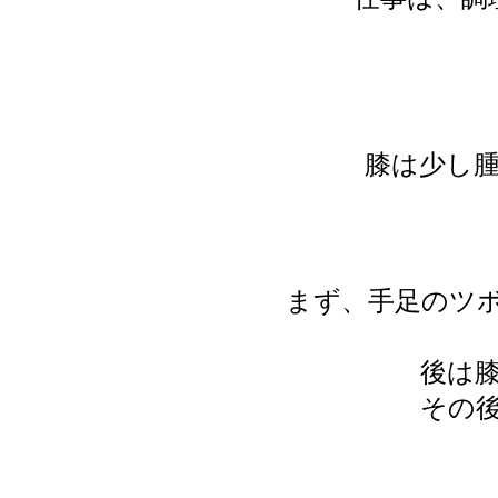
膝は少し
まず、手足のツ
後は
その