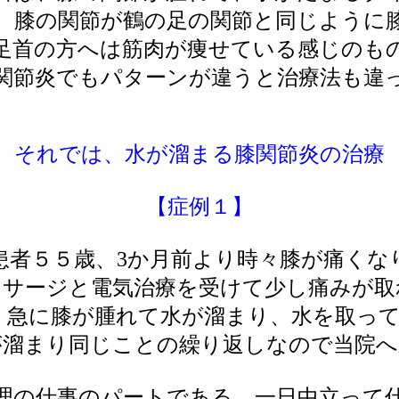
、膝の関節が鶴の足の関節と同じように
足首の方へは筋肉が痩せている感じのも
関節炎でもパターンが違うと治療法も違
それでは、水が溜まる膝関節炎の治療
【症例１】
患者５５歳、3か月前より時々膝が痛くな
ッサージと電気治療を受けて少し痛みが取
、急に膝が腫れて水が溜まり、水を取っ
が溜まり同じことの繰り返しなので当院へ
理の仕事のパートである、一日中立って