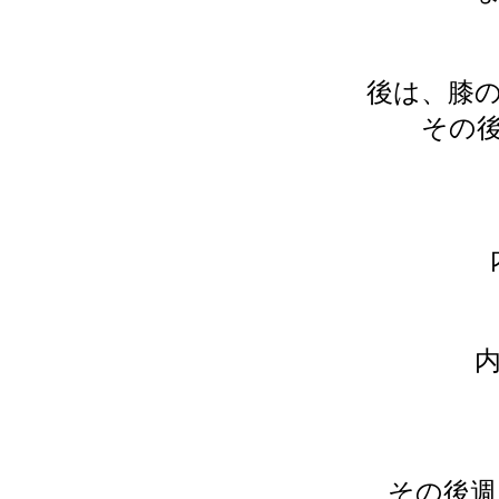
後は、膝
その
その後週