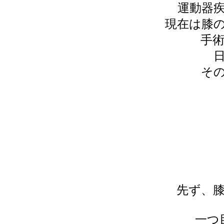
運動器
現在は膝
手
そ
先ず、
一つ