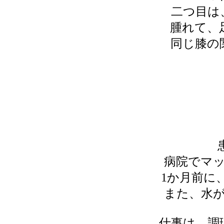
二つ目は
腫れて、
同じ膝の
病院でマ
1か月前に
また、水
仕事は、調