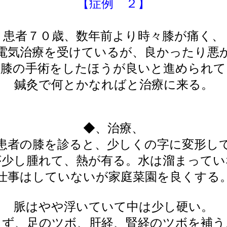
【症例 ２】
患者７０歳、数年前より時々膝が痛く、
電気治療を受けているが、良かったり悪
は膝の手術をしたほうが良いと進められて
鍼灸で何とかなればと治療に来る。
◆、治療、
患者の膝を診ると、少しくの字に変形し
が少し腫れて、熱が有る。水は溜まってい
仕事はしていないが家庭菜園を良くする
脈はやや浮いていて中は少し硬い。
まず、足のツボ、肝経、腎経のツボを補う