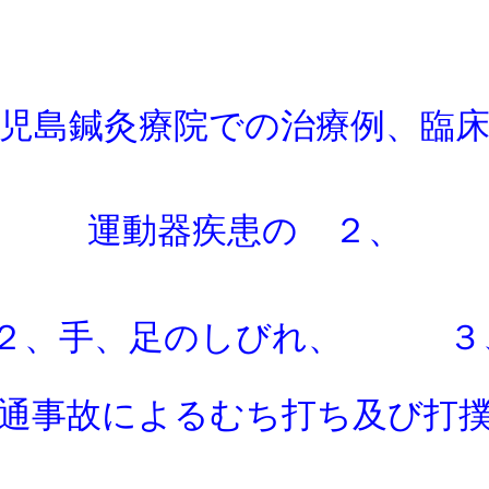
児島鍼灸療院での治療例、臨
運動器疾患の ２、
、 ２、手、足のしびれ、 
通事故によるむち打ち及び打