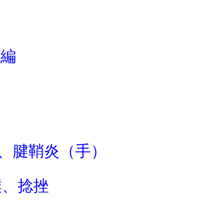
床編
３、腱鞘炎（手）
撲、捻挫