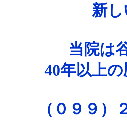
新し
当院は
40年以上
（０９９）