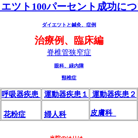
エツト100パーセント成功に
ダイエツトと鍼灸、症例
治療例、臨床編
脊椎管狭窄症
眼科、緑内障
頸椎症
呼吸器疾患
運動器疾患１
運動器疾患２
皮膚科
花粉症
婦人科