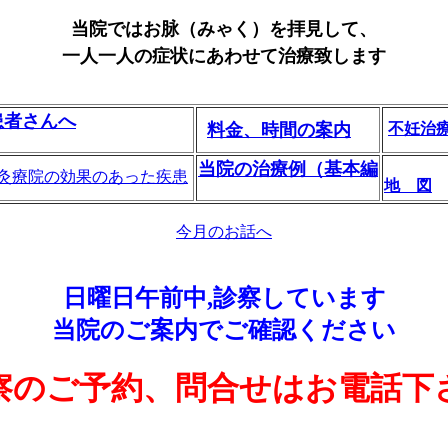
当院ではお脉（みゃく）を拝見して、
一人一人の症状にあわせて治療致します
患者さんへ
料金、時間の案内
不妊治
当院の治療例（基本編
灸療院の効果のあった疾患
地 図
今月のお話へ
日曜日午前中,診察
しています
当院のご案内でご確認ください
察のご予約、問合せはお電話下