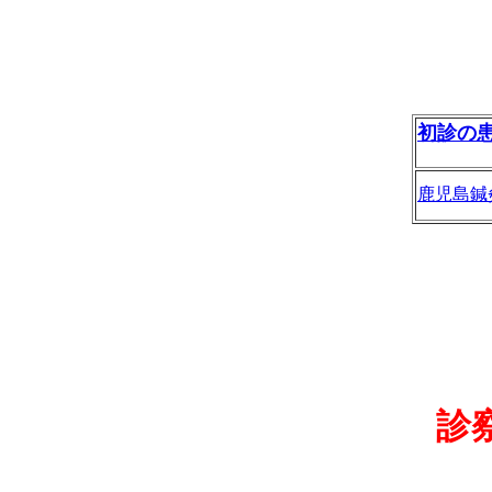
初診の
鹿児島鍼
診